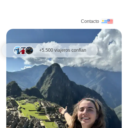
Skip
to
content
Contacto
Ope
Clos
mobi
mobi
men
men
+5.500 viajeros confían