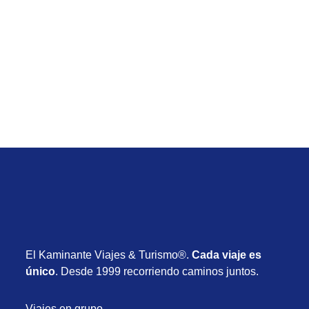
1 al 8 de Agosto
Bonito & Pantanal ‐ 8 días con circuito guiado,
alojamiento y vuelos desde USD 2.390
Desde USD 2.390
8 días
El Kaminante Viajes & Turismo®.
Cada viaje es
único
. Desde 1999 recorriendo caminos juntos.
Viajes en grupo