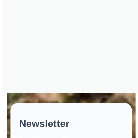
historia, la gastronomía y las costumbres de cada lugar,
hasta reflexiones sobre la vida misma. En cada viaje hay
risas, aprendizaje, tiempo para uno y libertad para recorrer
a tu ritmo. Te proponen desafíos, experiencias diferentes y
se nota que piensan en el grupo, en lo que cada uno
puede disfrutar. Se preocupan porque todo salga bien,
porque comas rico, te animes a probar cosas nuevas y te
lleves mucho más que fotos. 💛 Viajar con El Kaminante es
una gran experiencia. Es un viaje… pero también un
desafío que vale la pena vivir. 🚍”
Magui
Tierra de los Incas 2024
Newsletter