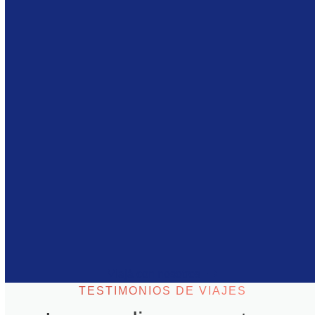
Disfrutá la experiencia de viajar en grupo, con la
libertad de explorar a tu manera.
Te unirás a una gran comunidad de kaminantes
que comparten tu misma pasión por descubrir el
mundo.
TESTIMONIOS DE VIAJES