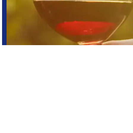
Bodegas
Enoturismo
San Juan