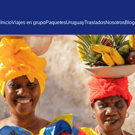
Inicio
Viajes en grupo
Paquetes
Uruguay
Traslados
Nosotros
Blog