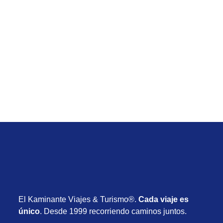
Temporada Baja
Viaje de Orlando Low Cost desde Uruguay con
vuelos, alojamiento y actividades desde USD
1.030
Desde USD 1.030
8 días
Noviembre 2026
El Kaminante Viajes & Turismo®.
Cada viaje es
único
. Desde 1999 recorriendo caminos juntos.