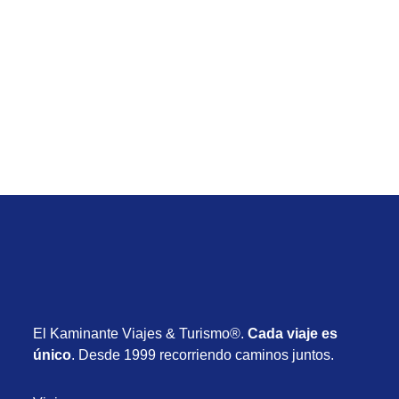
Vacaciones de Setiembre
Viaje de Jamaica All Inclusive desde Uruguay con
vuelos y todo incluido desde USD 1.985
Desde USD 1.985
8 días
20 de Setiembre de 2026
El Kaminante Viajes & Turismo®.
Cada viaje es
único
. Desde 1999 recorriendo caminos juntos.