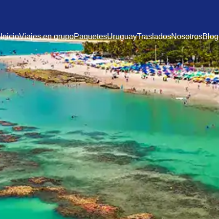
Inicio
Viajes en grupo
Paquetes
Uruguay
Traslados
Nosotros
Blog