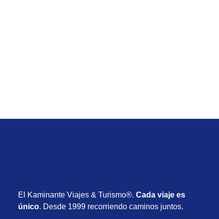
Vacaciones de Setiembre
Viaje de Jamaica All Inclusive desde Uruguay con
vuelos y todo incluido desde USD 1.985
Desde USD 1.985
8 días
20 de Setiembre de 2026
El Kaminante Viajes & Turismo®.
Cada viaje es
único
. Desde 1999 recorriendo caminos juntos.