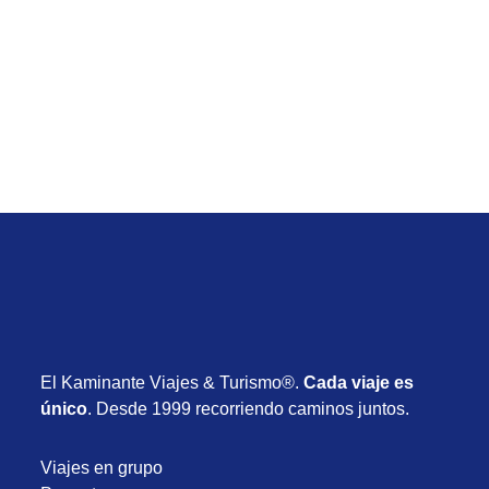
Viaje de Río de Janeiro desde Uruguay con
vuelos, hotel y desayuno desde USD 715
Desde USD 715
8 días
Enero 2027
El Kaminante Viajes & Turismo®.
Cada viaje es
único
. Desde 1999 recorriendo caminos juntos.
Viajes en grupo