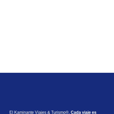
Temporada Baja
Viaje de Iberostar Waves Bahia desde Uruguay
con vuelos, hotel y desayuno desde USD 1.590
Desde USD 1.590
8 días
Octubre 2026
El Kaminante Viajes & Turismo®.
Cada viaje es