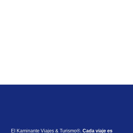
Temporada Baja
Viaje de Orlando Low Cost desde Uruguay con
vuelos, alojamiento y actividades desde USD
1.030
Desde USD 1.030
8 días
Noviembre 2026
El Kaminante Viajes & Turismo®.
Cada viaje es