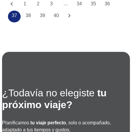
1
2
3
…
34
35
36
37
38
39
40
¿Todavía no elegiste
tu
próximo viaje?
Planificamos
tu viaje perfecto
, solo o acompañado,
adaptado a tus tiempos y gustos.