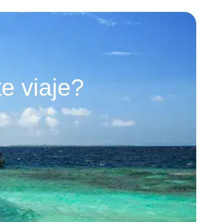
e viaje?