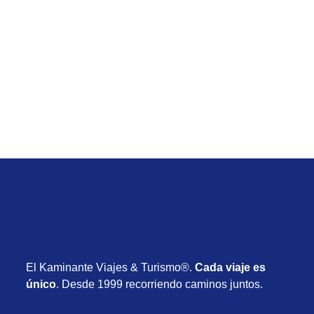
Exóticos
Viaje de España y Auroras en Islandia desde
Uruguay con vuelos, alojamiento y actividades
desde USD 2.980
Desde USD 2.980
13 días
Noviembre 2026
El Kaminante Viajes & Turismo®.
Cada viaje es
único
. Desde 1999 recorriendo caminos juntos.