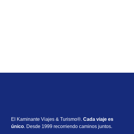
Temporada Baja
Holbox México – Paquete, 7 noches desde USD
1.365
Desde USD 1.365
8 días
Setiembre 2026
El Kaminante Viajes & Turismo®.
Cada viaje es
único
. Desde 1999 recorriendo caminos juntos.