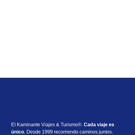
Vacaciones de Julio
Bayahibe Dominicana – Paquete, 7 noches desde
USD 2.505
Desde USD 2.505
8 días
Enero 2027
El Kaminante Viajes & Turismo®.
Cada viaje es
único
. Desde 1999 recorriendo caminos juntos.