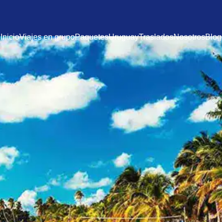
Inicio
Viajes en grupo
Paquetes
Uruguay
Traslados
Nosotros
Blog