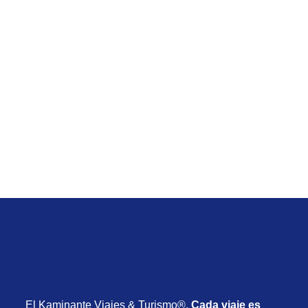
Vacaciones de Setiembre
Viaje de Jamaica All Inclusive desde Uruguay con
vuelos y todo incluido desde USD 1.985
Desde USD 1.985
8 días
20 de Setiembre de 2026
El Kaminante Viajes & Turismo®.
Cada viaje es