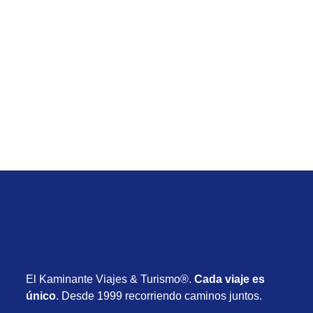
Verano 2027
Viaje de Río de Janeiro desde Uruguay con
vuelos, hotel y desayuno desde USD 715
Desde USD 715
8 días
Enero 2027
El Kaminante Viajes & Turismo®.
Cada viaje es
único
. Desde 1999 recorriendo caminos juntos.