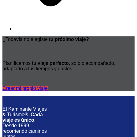
¿Todavía no elegiste
tu próximo viaje?
Planificamos
tu viaje perfecto
, solo o acompañado,
adaptado a tus tiempos y gustos.
Crear mi propio viaje
El Kaminante Viajes
& Turismo®.
Cada
viaje es único
.
Desde 1999
recorriendo caminos
juntos.