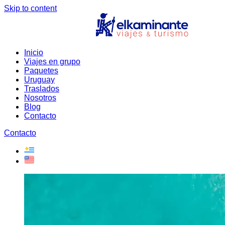
Skip to content
Inicio
Viajes en grupo
Paquetes
Uruguay
Traslados
Nosotros
Blog
Contacto
Contacto
Open
Close
mobile
mobile
menu
menu