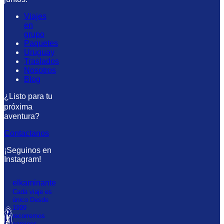
Viajes
en
grupo
Paquetes
Uruguay
Traslados
Nosotros
Blog
¿Listo para tu
próxima
aventura?
Contactanos
¡Seguinos en
Instagram!
elkaminante
Cada viaje es
único
Desde
1999
recorremos
caminos