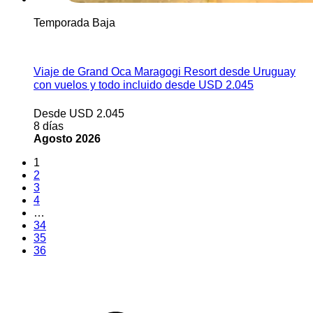
Temporada Baja
Ver más
Viaje de Grand Oca Maragogi Resort desde Uruguay
con vuelos y todo incluido desde USD 2.045
Desde USD 2.045
8 días
Agosto 2026
1
2
3
4
…
34
35
36