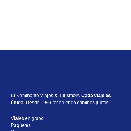
vuelos, hotel y desayuno desde USD 715
Desde USD 715
8 días
Enero 2027
El Kaminante Viajes & Turismo®.
Cada viaje es
único
. Desde 1999 recorriendo caminos juntos.
Viajes en grupo
Paquetes