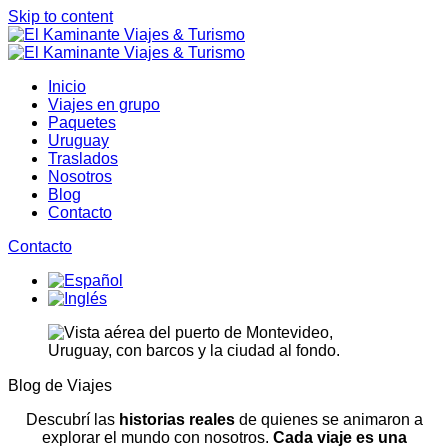
Skip to content
Inicio
Viajes en grupo
Paquetes
Uruguay
Traslados
Nosotros
Blog
Contacto
Contacto
Open
Close
mobile
mobile
menu
menu
Blog de Viajes
Descubrí las
historias reales
de quienes se animaron a
explorar el mundo con nosotros.
Cada viaje es una