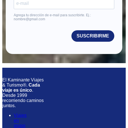
Agrega tu dirección de e-mail para suscribirte. Ej.:
nombre@gmail.com
SUSCRIBIRME
El Kaminante Viajes
& Turismo®.
Cada
viaje es único
.
Desde 1999
recorriendo caminos
juntos.
Viajes
en
grupo