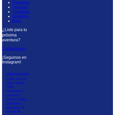
Paquetes
Uruguay
Traslados
Nosotros
Blog
¿Listo para tu
próxima
aventura?
Contactanos
¡Seguinos en
Instagram!
elkaminante
Cada viaje es
único
Desde
1999
recorremos
caminos
juntos!
Viajes
grupales y
paquetes al
mundo 🧳