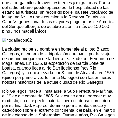
que alberga miles de aves residentes y migratorias. Fuera
del radio urbano puede optarse por la hospitalidad de las
estancias turísticas, un recorrido por el paisaje volcánico de
la laguna Azul o una excursión a la Reserva Faunística
Cabo Vírgenes, una de las mayores pingüineras de América
del Sur que alberga, de octubre a abril, a más de 150 000
pingüinos magallánicos.
La ciudad recibe su nombre en homenaje al piloto Blasco
Gallegos, miembro de la tripulación que participó del viaje
de circunnavegación de la Tierra realizado por Fernando de
Magallanes. En 1525, la expedición de García Jofre de
Loaísa, cuando llega al río San Ildelfonso (hoy Río
Gallegos), y la encabezada por Simón de Alcazaba en 1535
(quien por primera vez lo llama Gallegos) son las primeras
noticias históricas de la actual ciudad de Río Gallegos.
Río Gallegos, nace al instalarse la Sub Prefectura Marítima,
el 19 de diciembre de 1885. Su destino era al parecer muy
modesto, en el aspecto material, pero de denso contenido
por su finalidad: «Ejercer dominio permanente, directo y
categórico sobre el extremo continental del país, en el marco
de la defensa de la Soberanía». Durante años, Río Gallegos