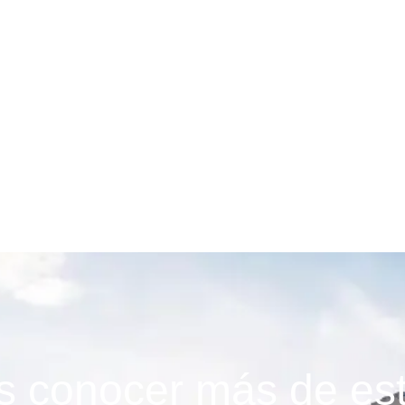
términos y condiciones
 conocer más de est