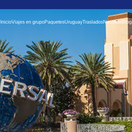
Inicio
Viajes en grupo
Paquetes
Uruguay
Traslados
Nosotros
Blog