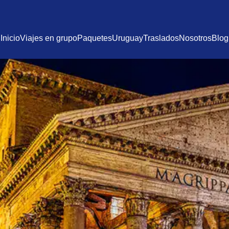
Inicio
Viajes en grupo
Paquetes
Uruguay
Traslados
Nosotros
Blog