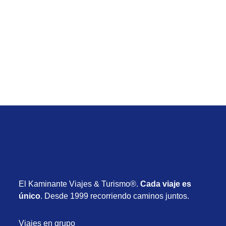
Verano 2027
Viaje de Río de Janeiro desde Uruguay con
vuelos, hotel y desayuno desde USD 715
Desde USD 715
8 días
Enero 2027
El Kaminante Viajes & Turismo®.
Cada viaje es
único
. Desde 1999 recorriendo caminos juntos.
Viajes en grupo