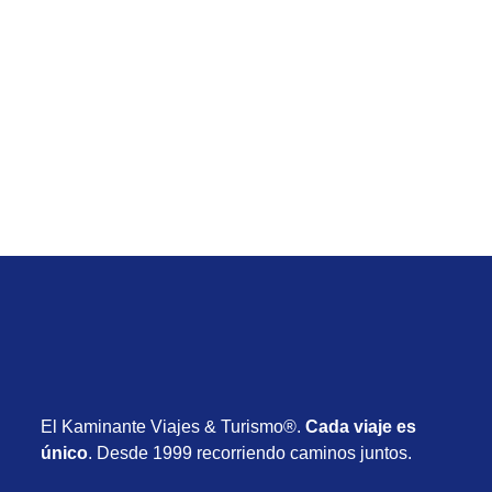
Temporada Baja
Viaje de Iberostar Waves Bahia desde Uruguay
con vuelos, hotel y desayuno desde USD 1.590
Desde USD 1.590
8 días
Octubre 2026
El Kaminante Viajes & Turismo®.
Cada viaje es
único
. Desde 1999 recorriendo caminos juntos.