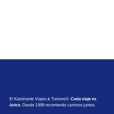
Verano 2027
Viaje de Río de Janeiro desde Uruguay con
vuelos, hotel y desayuno desde USD 715
Desde USD 715
8 días
Enero 2027
El Kaminante Viajes & Turismo®.
Cada viaje es
único
. Desde 1999 recorriendo caminos juntos.