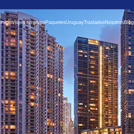
Inicio
Viajes en grupo
Paquetes
Uruguay
Traslados
Nosotros
Blog