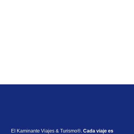
Vacaciones de Setiembre
Viaje de Jamaica All Inclusive desde Uruguay con
vuelos y todo incluido desde USD 1.985
Desde USD 1.985
8 días
20 de Setiembre de 2026
El Kaminante Viajes & Turismo®.
Cada viaje es