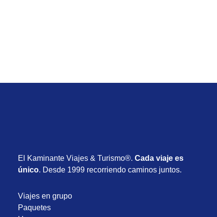
vuelos, hotel y desayuno desde USD 715
Desde USD 715
8 días
Enero 2027
El Kaminante Viajes & Turismo®.
Cada viaje es
único
. Desde 1999 recorriendo caminos juntos.
Viajes en grupo
Paquetes