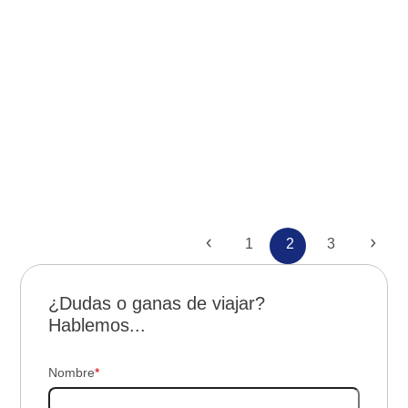
Novedades
Paseos
Visita a las Quebradas del Norte
Anterior
Page
Page
Page
Sigu
1
2
3
¿Dudas o ganas de viajar?
Hablemos...
Nombre
*