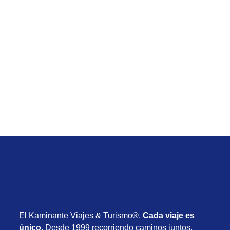
Temporada Baja
Viaje de Porto Galinhas All inclusive desde
Uruguay con vuelos y todo incluido desde USD
1.395
Desde USD 1.395
8 días
Agosto 2026
El Kaminante Viajes & Turismo®.
Cada viaje es
único
. Desde 1999 recorriendo caminos juntos.