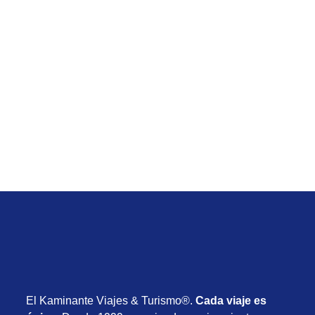
Verano 2027
Viaje de Río de Janeiro desde Uruguay con
vuelos, hotel y desayuno desde USD 715
Desde USD 715
8 días
Enero 2027
El Kaminante Viajes & Turismo®.
Cada viaje es