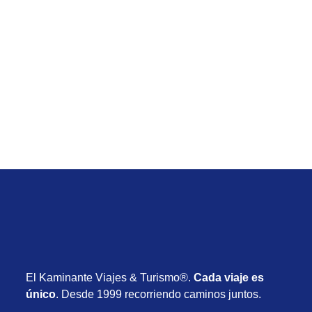
Temporada Baja
Viaje de Nueva York & Boston desde Uruguay con
vuelos, hotel y desayuno desde USD 2.525
Desde USD 2.525
11 días
Octubre 2026
El Kaminante Viajes & Turismo®.
Cada viaje es
único
. Desde 1999 recorriendo caminos juntos.