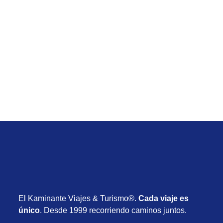
Temporada Baja
Viaje de Iberostar Waves Bahia desde Uruguay
con vuelos, hotel y desayuno desde USD 1.590
Desde USD 1.590
8 días
Octubre 2026
El Kaminante Viajes & Turismo®.
Cada viaje es
único
. Desde 1999 recorriendo caminos juntos.