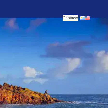
Contacto