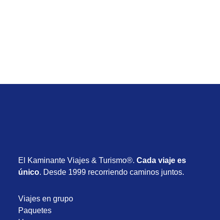
vuelos y todo incluido desde USD 1.355
Desde USD 1.355
8 días
Setiembre 2026
El Kaminante Viajes & Turismo®.
Cada viaje es
único
. Desde 1999 recorriendo caminos juntos.
Viajes en grupo
Paquetes