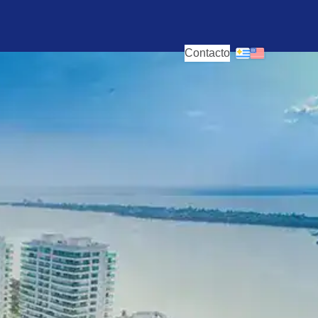
Contacto