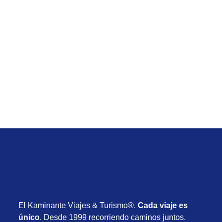
Temporada Baja
Viaje de Orlando Low Cost desde Uruguay con
vuelos, alojamiento y actividades desde USD
1.030
Desde USD 1.030
8 días
Noviembre 2026
El Kaminante Viajes & Turismo®.
Cada viaje es
único
. Desde 1999 recorriendo caminos juntos.