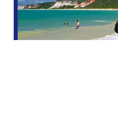
Arraial D’ajuda
atractivos turísticos: