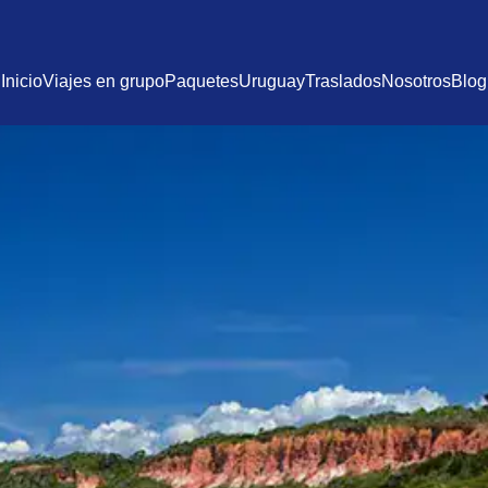
Inicio
Viajes en grupo
Paquetes
Uruguay
Traslados
Nosotros
Blog