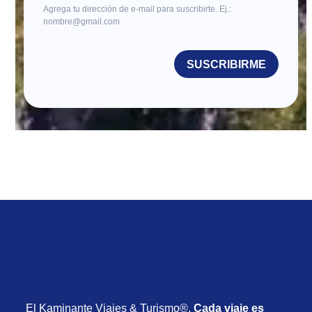
Agrega tu dirección de e-mail para suscribirte. Ej.:
nombre@gmail.com
SUSCRIBIRME
El Kaminante Viajes & Turismo®.
Cada viaje es