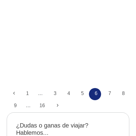
Noroeste Argentino
Cachi – Noroeste Argentino
Anterior
Page
Page
Page
Page
Page
Page
Page
1
…
3
4
5
6
7
8
Page
Page
Siguiente
9
…
16
¿Dudas o ganas de viajar?
Hablemos...