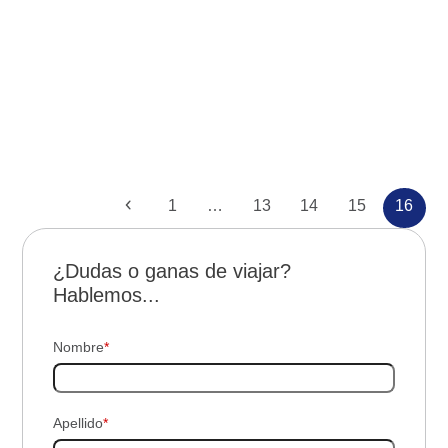
Reunión: «Aventura en Bonito y
Pantanal»
Anterior
Page
Page
Page
Page
Page
1
…
13
14
15
16
¿Dudas o ganas de viajar?
Hablemos...
Nombre
*
Apellido
*