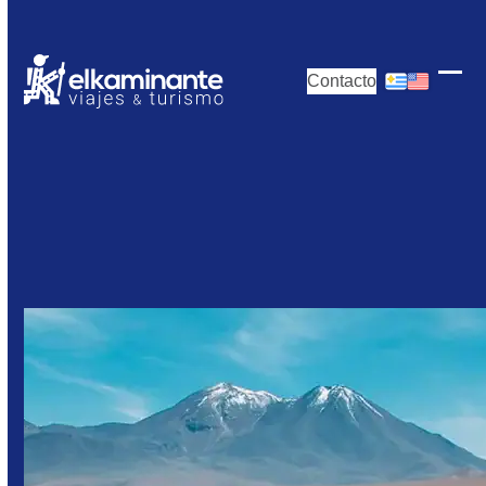
Skip
to
content
Contacto
Ope
Clos
mobi
mobi
men
men