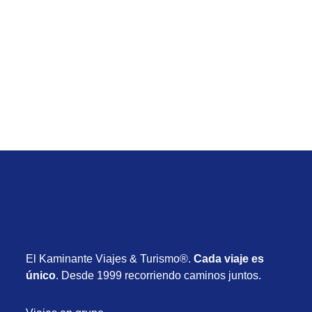
Viaje de Club Med Michès Playa Esmeralda
desde Uruguay con vuelos y todo incluido desde
USD 2.855
Desde USD 2.855
8 días
Octubre 2026
El Kaminante Viajes & Turismo®.
Cada viaje es
único
. Desde 1999 recorriendo caminos juntos.