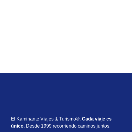
Temporada Baja
Viaje de Iberostar Waves Bahia desde Uruguay
con vuelos, hotel y desayuno desde USD 1.590
Desde USD 1.590
8 días
Octubre 2026
El Kaminante Viajes & Turismo®.
Cada viaje es
único
. Desde 1999 recorriendo caminos juntos.