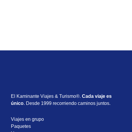
con vuelos y todo incluido desde USD 2.505
Desde USD 2.505
8 días
Setiembre 2026
El Kaminante Viajes & Turismo®.
Cada viaje es
único
. Desde 1999 recorriendo caminos juntos.
Viajes en grupo
Paquetes