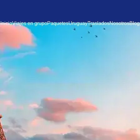
Inicio
Viajes en grupo
Paquetes
Uruguay
Traslados
Nosotros
Blog