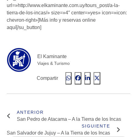
url=»http://www.elkaminante.com.uy/tours_post/a-la-
tierra-de-los-incas/» size=»4″ center=»yes» icon=»icon:
chevron-right»]Más info y reservas online
aquí[/su_button]
El Kaminante
Viajes & Turismo
Compartir
San Pedro de Atacama – A la Tierra de los Incas
San Salvador de Jujuy – A la Tierra de los Incas